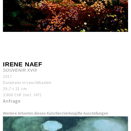
IRENE NAEF
SOUVENIR XVIII
2017
Duratrans in Leuchtkasten
29,7 x 21 cm
3.800 CHF (incl. VAT)
Anfrage
Weitere Arbeiten dieses Künstlers
Verknüpfte Ausstellungen