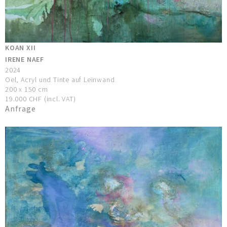
KOAN XII
IRENE NAEF
2024
Oel, Acryl und Tinte auf Leinwand
200 x 150 cm
19.000 CHF (incl. VAT)
Anfrage