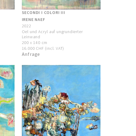
SECONDI I COLORI III
IRENE NAEF
2022
Oel und Acryl auf ungrundierter
Leinwand
200 x 140 cm
16.000 CHF (incl. VAT)
Anfrage