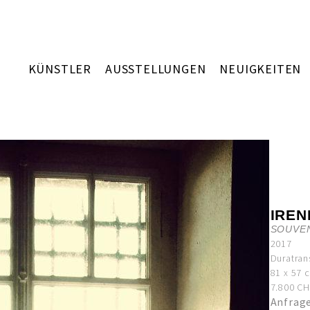
KÜNSTLER
AUSSTELLUNGEN
NEUIGKEITEN
IREN
SOUVEN
2017
Duratran
81 x 57 
7.800 CHF
Anfrag