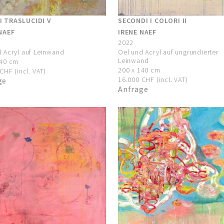
 TRASLUCIDI V
SECONDI I COLORI II
NAEF
IRENE NAEF
2022
 Acryl auf Leinwand
Oel und Acryl auf ungrundierter
Leinwand
140 cm
200 x 140 cm
CHF (incl. VAT)
16.000 CHF (incl. VAT)
ge
Anfrage