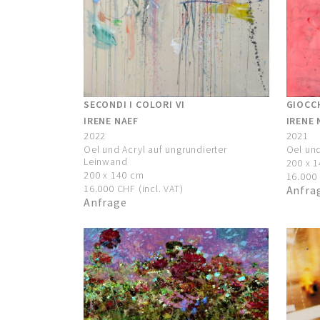
SECONDI I COLORI VI
GIOCCH
IRENE NAEF
IRENE 
2022
2021
Oel und Acryl auf ungrundierter
Oel und
Leinwand
200 x 
200 x 140 cm
16.000 
16.000 CHF (incl. VAT)
Anfra
Anfrage