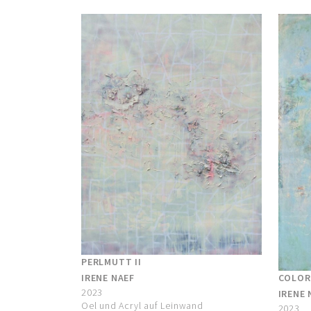
PERLMUTT II
IRENE NAEF
COLORI
2023
IRENE 
Oel und Acryl auf Leinwand
2023