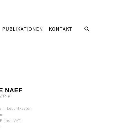
PUBLIKATIONEN
KONTAKT
E NAEF
IR V
s in Leuchtkasten
cm
 (incl. VAT)
e