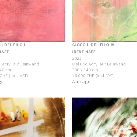
I DEL FILO II
GIOCCHI DEL FILO IV
NAEF
IRENE NAEF
2021
 Acryl auf Leinwand
Oel und Acryl auf Leinwand
140 cm
200 x 140 cm
CHF (incl. VAT)
16.000 CHF (incl. VAT)
ge
Anfrage