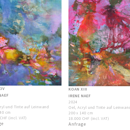
XIV
KOAN XIII
NAEF
IRENE NAEF
2024
ryl und Tinte auf Leinwand
Oel, Acryl und Tinte auf Leinwan
140 cm
200 x 140 cm
CHF (incl. VAT)
18.000 CHF (incl. VAT)
ge
Anfrage