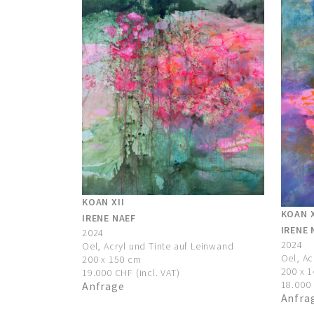
KOAN XII
KOAN 
IRENE NAEF
IRENE 
2024
2024
Oel, Acryl und Tinte auf Leinwand
Oel, Ac
200 x 150 cm
200 x 
19.000 CHF (incl. VAT)
18.000 
Anfrage
Anfra