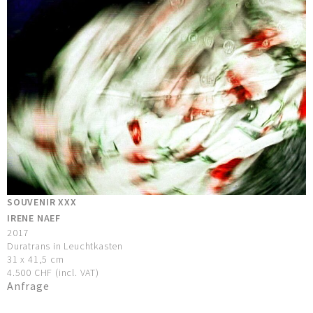
SOUVENIR XXX
IRENE NAEF
2017
Duratrans in Leuchtkasten
31 x 41,5 cm
4.500 CHF (incl. VAT)
Anfrage