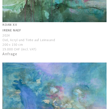
KOAN XII
IRENE NAEF
2024
Oel, Acryl und Tinte auf Leinwand
200 x 150 cm
19.000 CHF (incl. VAT)
Anfrage