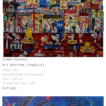
COMIX KOSMOS
M.S. BASTIAN / ISABELLE L.
2020, 2021
Mischtechnik auf Leinwand
140 x 190 cm
19.000 CHF (incl. VAT)
Anfrage