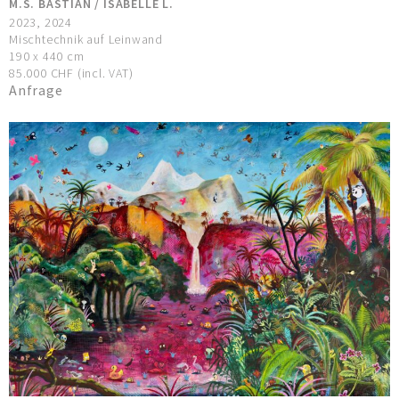
M.S. BASTIAN / ISABELLE L.
2023, 2024
Mischtechnik auf Leinwand
190 x 440 cm
85.000 CHF (incl. VAT)
Anfrage