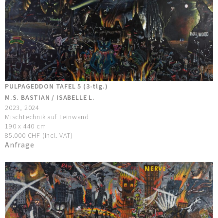
PULPAGEDDON TAFEL 5 (3-tlg.)
M.S. BASTIAN / ISABELLE L.
2023, 2024
Mischtechnik auf Leinwand
190 x 440 cm
85.000 CHF (incl. VAT)
Anfrage