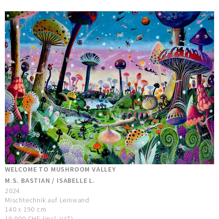
WELCOME TO MUSHROOM VALLEY
M.S. BASTIAN / ISABELLE L.
2024
Mischtechnik auf Leinwand
140 x 190 cm
19.000 CHF (incl. VAT)