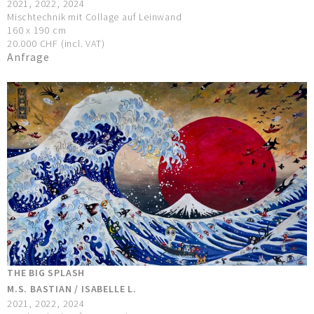
2021, 2022, 2024
Mischtechnik mit Collage auf Leinwand
160 x 190 cm
20.000 CHF (incl. VAT)
Anfrage
THE BIG SPLASH
M.S. BASTIAN / ISABELLE L.
2021, 2022, 2024