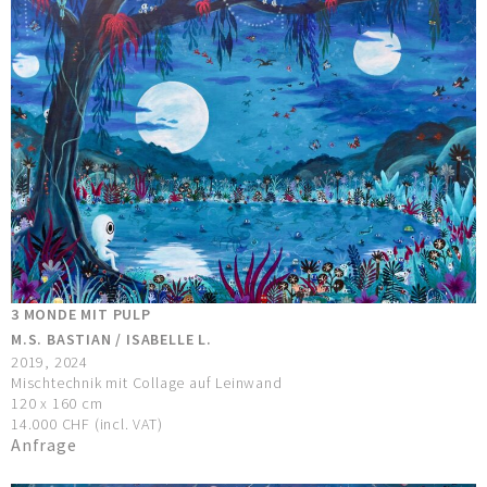
3 MONDE MIT PULP
M.S. BASTIAN / ISABELLE L.
2019, 2024
Mischtechnik mit Collage auf Leinwand
120 x 160 cm
14.000 CHF (incl. VAT)
Anfrage