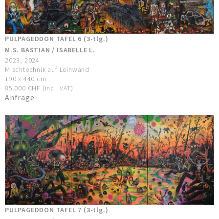
PULPAGEDDON TAFEL 6 (3-tlg.)
M.S. BASTIAN / ISABELLE L.
2023, 2024
Mischtechnik auf Leinwand
190 x 440 cm
85.000 CHF (incl. VAT)
Anfrage
PULPAGEDDON TAFEL 7 (3-tlg.)