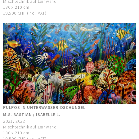
Mischtechnik auf Leinwand
130 x 210 cm
19.500 CHF (incl. VAT)
PULPOS IN UNTERWASSER-DSCHUNGEL
M.S. BASTIAN / ISABELLE L.
2021, 2022
Mischtechnik auf Leinwand
130 x 210 cm
19.500 CHF (incl. VAT)