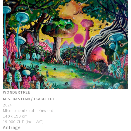
WONDERTREE
M.S. BASTIAN / ISABELLE L.
2024
Mischtechnik auf Leinwand
140 x 190 cm
19.000 CHF (incl. VAT)
Anfrage