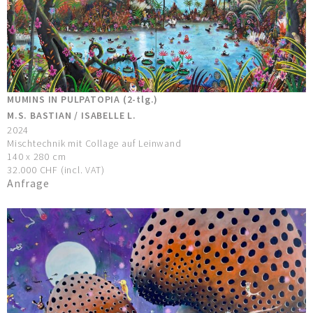
MUMINS IN PULPATOPIA (2-tlg.)
M.S. BASTIAN / ISABELLE L.
2024
Mischtechnik mit Collage auf Leinwand
140 x 280 cm
32.000 CHF (incl. VAT)
Anfrage