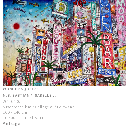
WONDER SQUEEZE
M.S. BASTIAN / ISABELLE L.
2020, 2021
Mischtechnik mit Collage auf Leinwand
100 x 140 cm
10.600 CHF (incl. VAT)
Anfrage