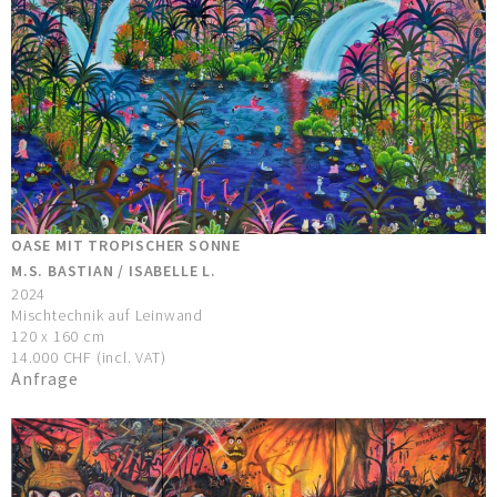
OASE MIT TROPISCHER SONNE
M.S. BASTIAN / ISABELLE L.
2024
Mischtechnik auf Leinwand
120 x 160 cm
14.000 CHF (incl. VAT)
Anfrage