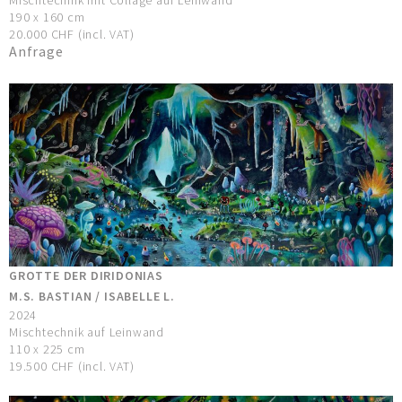
190 x 160 cm
20.000 CHF (incl. VAT)
Anfrage
GROTTE DER DIRIDONIAS
M.S. BASTIAN / ISABELLE L.
2024
Mischtechnik auf Leinwand
110 x 225 cm
19.500 CHF (incl. VAT)