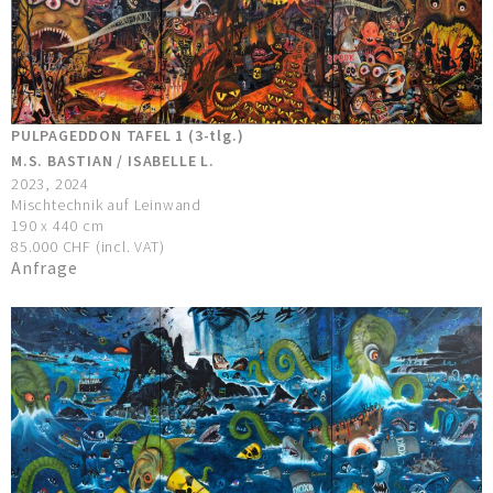
PULPAGEDDON TAFEL 1 (3-tlg.)
M.S. BASTIAN / ISABELLE L.
2023, 2024
Mischtechnik auf Leinwand
190 x 440 cm
85.000 CHF (incl. VAT)
Anfrage