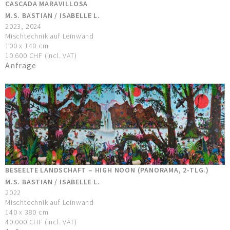
CASCADA MARAVILLOSA
M.S. BASTIAN / ISABELLE L.
2023, 2024
Mischtechnik auf Leinwand
100 x 140 cm
10.600 CHF (incl. VAT)
Anfrage
BESEELTE LANDSCHAFT – HIGH NOON (PANORAMA, 2-TLG.)
M.S. BASTIAN / ISABELLE L.
2022
Mischtechnik auf Leinwand
140 x 380 cm
40.000 CHF (incl. VAT)