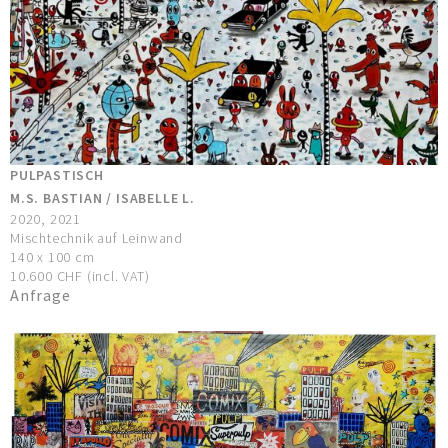
PULPASTISCH
M.S. BASTIAN / ISABELLE L.
2020, 2021
Mischtechnik auf Leinwand
140 x 100 cm
10.600 CHF (incl. VAT)
Anfrage