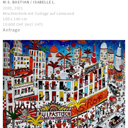
M.S. BASTIAN / ISABELLE L.
2020, 2021
Mischtechnik mit Collage auf Leinwand
100 x 140 cm
10.600 CHF (incl. VAT)
Anfrage