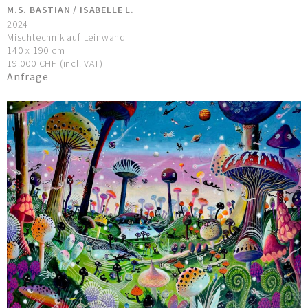
M.S. BASTIAN / ISABELLE L.
2024
Mischtechnik auf Leinwand
140 x 190 cm
19.000 CHF (incl. VAT)
Anfrage