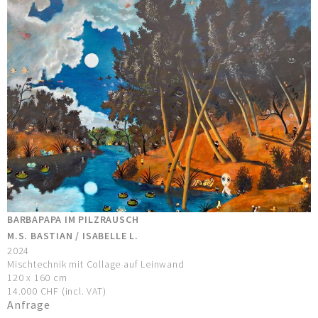
BARBAPAPA IM PILZRAUSCH
M.S. BASTIAN / ISABELLE L.
2024
Mischtechnik mit Collage auf Leinwand
120 x 160 cm
14.000 CHF (incl. VAT)
Anfrage