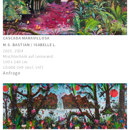
CASCADA MARAVILLOSA
M.S. BASTIAN / ISABELLE L.
2023, 2024
Mischtechnik auf Leinwand
100 x 140 cm
10.600 CHF (incl. VAT)
Anfrage