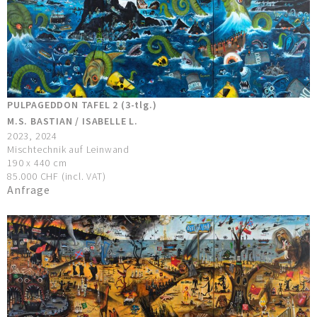
PULPAGEDDON TAFEL 2 (3-tlg.)
M.S. BASTIAN / ISABELLE L.
2023, 2024
Mischtechnik auf Leinwand
190 x 440 cm
85.000 CHF (incl. VAT)
Anfrage