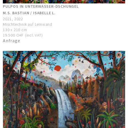
PULPOS IN UNTERWASSER-DSCHUNGEL
M.S. BASTIAN / ISABELLE L.
2021, 2022
Mischtechnik auf Leinwand
130 x 210 cm
19.500 CHF (incl. VAT)
Anfrage