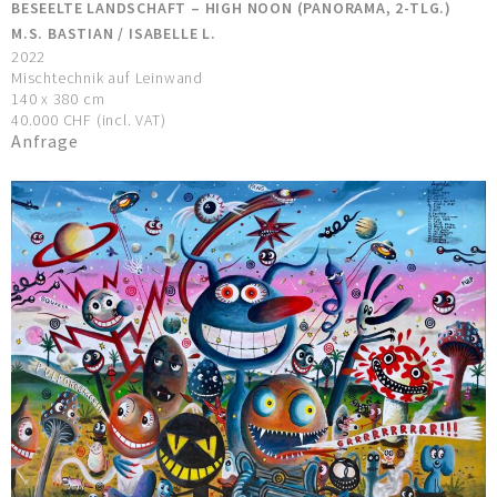
BESEELTE LANDSCHAFT – HIGH NOON (PANORAMA, 2-TLG.)
M.S. BASTIAN / ISABELLE L.
2022
Mischtechnik auf Leinwand
140 x 380 cm
40.000 CHF (incl. VAT)
Anfrage