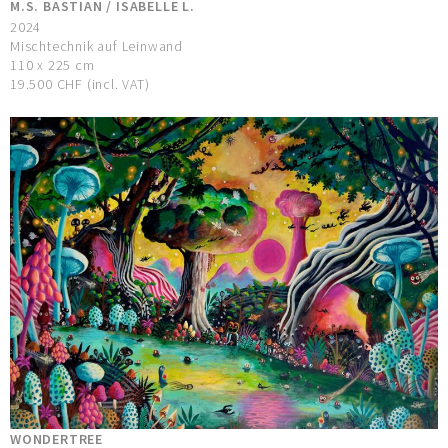
M.S. BASTIAN / ISABELLE L.
2024
Mischtechnik auf Leinwand
110 x 225 cm
19.500 CHF (incl. VAT)
WONDERTREE