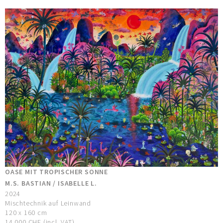
OASE MIT TROPISCHER SONNE
M.S. BASTIAN / ISABELLE L.
2024
Mischtechnik auf Leinwand
120 x 160 cm
14.000 CHF (incl. VAT)