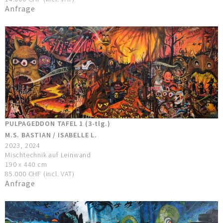
Anfrage
PULPAGEDDON TAFEL 1 (3-tlg.)
M.S. BASTIAN / ISABELLE L.
2023, 2024
Mischtechnik auf Leinwand
190 x 440 cm
85.000 CHF (incl. VAT)
Anfrage