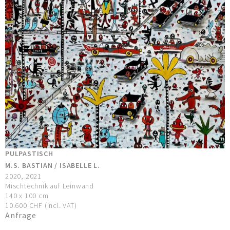
PULPASTISCH
M.S. BASTIAN / ISABELLE L.
2020, 2021
Mischtechnik auf Leinwand
140 x 100 cm
10.600 CHF (incl. VAT)
Anfrage