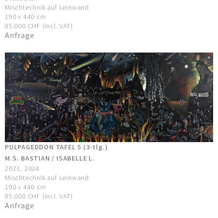
Mischtechnik auf Leinwand
190 x 440 cm
85.000 CHF (incl. VAT)
Anfrage
PULPAGEDDON TAFEL 5 (3-tlg.)
M.S. BASTIAN / ISABELLE L.
2023, 2024
Mischtechnik auf Leinwand
190 x 440 cm
85.000 CHF (incl. VAT)
Anfrage