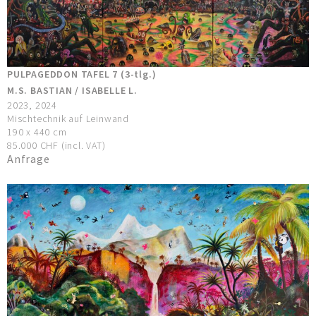
PULPAGEDDON TAFEL 7 (3-tlg.)
M.S. BASTIAN / ISABELLE L.
2023, 2024
Mischtechnik auf Leinwand
190 x 440 cm
85.000 CHF (incl. VAT)
Anfrage