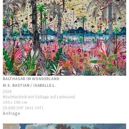
BALTHASAR IM WONDERLAND
M.S. BASTIAN / ISABELLE L.
2024
Mischtechnik mit Collage auf Leinwand
140 x 190 cm
19.000 CHF (incl. VAT)
Anfrage