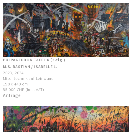
PULPAGEDDON TAFEL 6 (3-tlg.)
M.S. BASTIAN / ISABELLE L.
2023, 2024
Mischtechnik auf Leinwand
190 x 440 cm
85.000 CHF (incl. VAT)
Anfrage