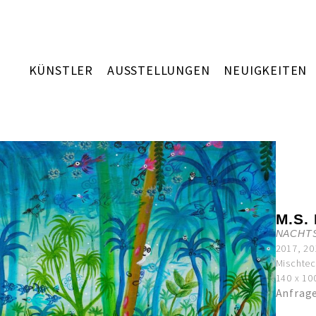
KÜNSTLER
AUSSTELLUNGEN
NEUIGKEITEN
M.S.
NACHTS
2017, 20
Mischtec
140 x 10
Anfrag