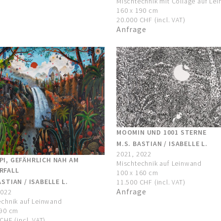
Mischtechnik mit Collage auf Le
160 x 190 cm
20.000 CHF (incl. VAT)
Anfrage
MOOMIN UND 1001 STERNE
M.S. BASTIAN / ISABELLE L.
2021, 2022
PI, GEFÄHRLICH NAH AM
Mischtechnik auf Leinwand
RFALL
100 x 160 cm
ASTIAN / ISABELLE L.
11.500 CHF (incl. VAT)
Anfrage
2022
echnik auf Leinwand
190 cm
CHF (incl. VAT)