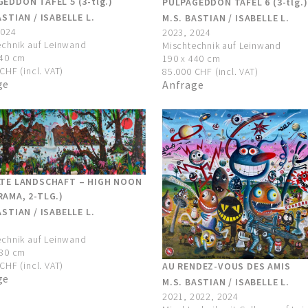
EDDON TAFEL 5 (3-tlg.)
PULPAGEDDON TAFEL 6 (3-tlg.)
ASTIAN / ISABELLE L.
M.S. BASTIAN / ISABELLE L.
2024
2023, 2024
echnik auf Leinwand
Mischtechnik auf Leinwand
440 cm
190 x 440 cm
CHF (incl. VAT)
85.000 CHF (incl. VAT)
ge
Anfrage
LTE LANDSCHAFT – HIGH NOON
AMA, 2-TLG.)
ASTIAN / ISABELLE L.
echnik auf Leinwand
380 cm
CHF (incl. VAT)
AU RENDEZ-VOUS DES AMIS
ge
M.S. BASTIAN / ISABELLE L.
2021, 2022, 2024