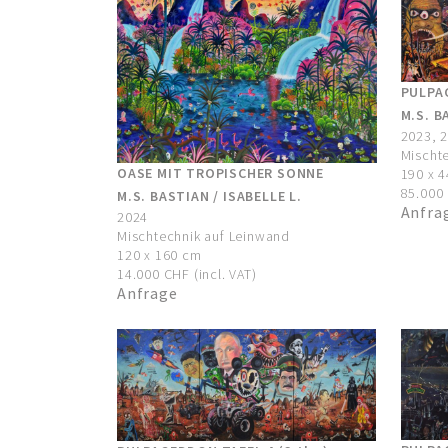
PULPAG
M.S. B
2023, 
Mischt
OASE MIT TROPISCHER SONNE
190 x 
85.000 
M.S. BASTIAN / ISABELLE L.
Anfra
2024
Mischtechnik auf Leinwand
120 x 160 cm
14.000 CHF (incl. VAT)
Anfrage