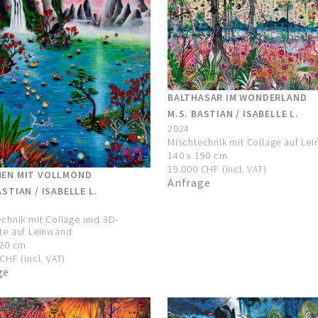
BALTHASAR IM WONDERLAND
M.S. BASTIAN / ISABELLE L.
2024
Mischtechnik mit Collage auf Le
140 x 190 cm
19.000 CHF (incl. VAT)
NEN MIT VOLLMOND
Anfrage
ASTIAN / ISABELLE L.
chnik mit Collage und 3D-
te auf Leinwand
120 cm
CHF (incl. VAT)
ge