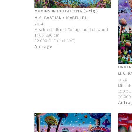
MUMINS IN PULPATOPIA (2-tlg.)
M.S. BASTIAN / ISABELLE L.
2024
Mischtechnik mit Collage auf Leinwand
140 x 280 cm
32.000 CHF (incl. VAT)
Anfrage
UNDER
M.S. B
2024
Mischte
190 x 
20.000 
Anfra