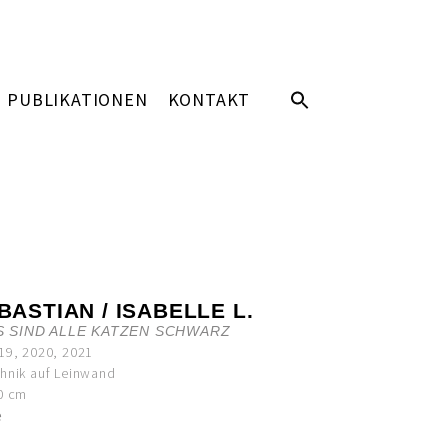
PUBLIKATIONEN
KONTAKT
 BASTIAN / ISABELLE L.
 SIND ALLE KATZEN SCHWARZ
19, 2020, 2021
hnik auf Leinwand
0 cm
e