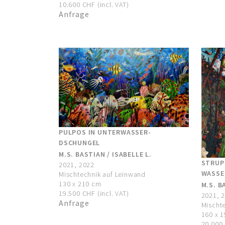
10.600 CHF (incl. VAT)
Anfrage
PULPOS IN UNTERWASSER-
DSCHUNGEL
M.S. BASTIAN / ISABELLE L.
STRUP
2021, 2022
WASSE
Mischtechnik auf Leinwand
130 x 210 cm
M.S. B
19.500 CHF (incl. VAT)
2021, 
Anfrage
Mischt
160 x 
20.000 