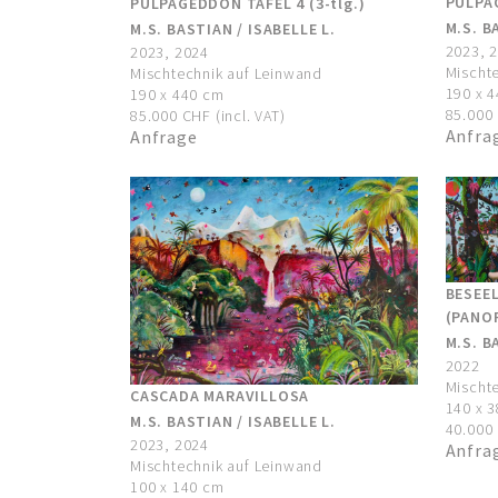
PULPAG
PULPAGEDDON TAFEL 4 (3-tlg.)
M.S. B
M.S. BASTIAN / ISABELLE L.
2023, 
2023, 2024
Mischt
Mischtechnik auf Leinwand
190 x 
190 x 440 cm
85.000 
85.000 CHF (incl. VAT)
Anfra
Anfrage
BESEE
(PANOR
M.S. B
2022
Mischt
CASCADA MARAVILLOSA
140 x 
M.S. BASTIAN / ISABELLE L.
40.000 
2023, 2024
Anfra
Mischtechnik auf Leinwand
100 x 140 cm