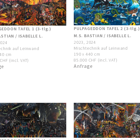
PULPAGEDDON TAFEL 2 (3-tlg.)
EDDON TAFEL 1 (3-tlg.)
M.S. BASTIAN / ISABELLE L.
ASTIAN / ISABELLE L.
2023, 2024
2024
Mischtechnik auf Leinwand
echnik auf Leinwand
190 x 440 cm
440 cm
85.000 CHF (incl. VAT)
CHF (incl. VAT)
Anfrage
ge