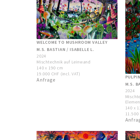
WELCOME TO MUSHROOM VALLEY
M.S. BASTIAN / ISABELLE L.
2024
Mischtechnik auf Leinwand
140 x 190 cm
19.000 CHF (incl. VAT)
PULPI
Anfrage
M.S. B
2024
Mischte
Elemen
140 x 
11.500 
Anfra