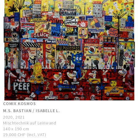
COMIX KOSMOS
M.S. BASTIAN / ISABELLE L.
2020, 2021
Mischtechnik auf Leinwand
140 x 190 cm
19.000 CHF (incl. VAT)