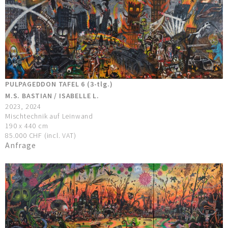
PULPAGEDDON TAFEL 6 (3-tlg.)
M.S. BASTIAN / ISABELLE L.
2023, 2024
Mischtechnik auf Leinwand
190 x 440 cm
85.000 CHF (incl. VAT)
Anfrage