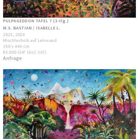
PULPAGEDDON TAFEL 7 (3-tlg.)
M.S. BASTIAN / ISABELLE L.
2023, 2024
Mischtechnik auf Leinwand
190 x 440 cm
85.000 CHF (incl. VAT)
Anfrage