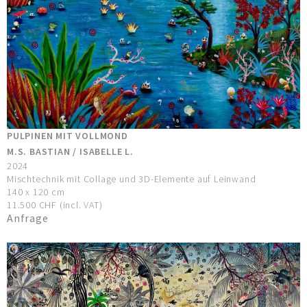
PULPINEN MIT VOLLMOND
M.S. BASTIAN / ISABELLE L.
2024
Mischtechnik mit Collage und 3D-Elemente auf Leinwand
140 x 120 cm
11.500 CHF (incl. VAT)
Anfrage