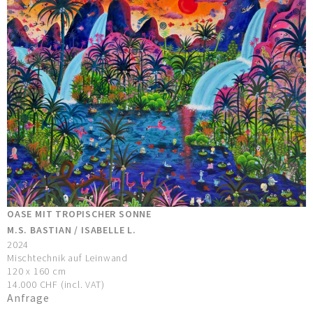
OASE MIT TROPISCHER SONNE
M.S. BASTIAN / ISABELLE L.
2024
Mischtechnik auf Leinwand
120 x 160 cm
14.000 CHF (incl. VAT)
Anfrage