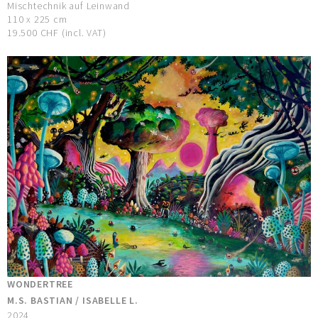
Mischtechnik auf Leinwand
110 x 225 cm
19.500 CHF (incl. VAT)
WONDERTREE
M.S. BASTIAN / ISABELLE L.
2024