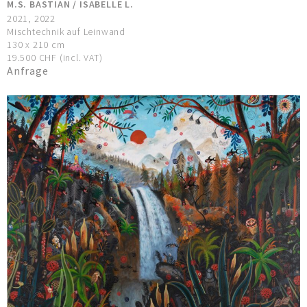
M.S. BASTIAN / ISABELLE L.
2021, 2022
Mischtechnik auf Leinwand
130 x 210 cm
19.500 CHF (incl. VAT)
Anfrage