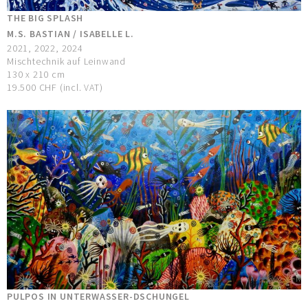
THE BIG SPLASH
M.S. BASTIAN / ISABELLE L.
2021, 2022, 2024
Mischtechnik auf Leinwand
130 x 210 cm
19.500 CHF (incl. VAT)
PULPOS IN UNTERWASSER-DSCHUNGEL