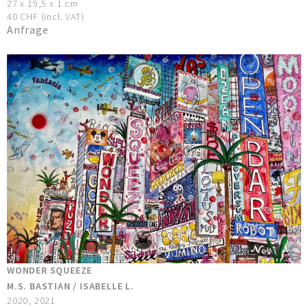
27 x 19,5 x 1 cm
40 CHF (incl. VAT)
Anfrage
WONDER SQUEEZE
M.S. BASTIAN / ISABELLE L.
2020, 2021