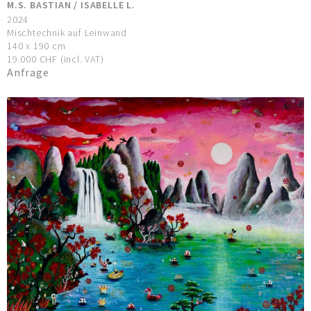
M.S. BASTIAN / ISABELLE L.
2024
Mischtechnik auf Leinwand
140 x 190 cm
19.000 CHF (incl. VAT)
Anfrage