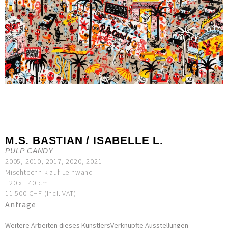
M.S. BASTIAN / ISABELLE L.
PULP CANDY
2005, 2010, 2017, 2020, 2021
Mischtechnik auf Leinwand
120 x 140 cm
11.500 CHF (incl. VAT)
Anfrage
Weitere Arbeiten dieses Künstlers
Verknüpfte Ausstellungen