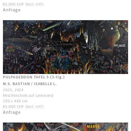
85.000 CHF (incl. VAT)
Anfrage
PULPAGEDDON TAFEL 5 (3-tlg.)
M.S. BASTIAN / ISABELLE L.
2023, 2024
Mischtechnik auf Leinwand
190 x 440 cm
85.000 CHF (incl. VAT)
Anfrage