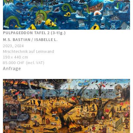
PULPAGEDDON TAFEL 2 (3-tlg.)
M.S. BASTIAN / ISABELLE L.
2023, 2024
Mischtechnik auf Leinwand
190 x 440 cm
85.000 CHF (incl. VAT)
Anfrage