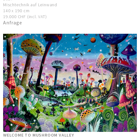
Mischtechnik auf Leinwand
140 x 190 cm
19.000 CHF (incl. VAT)
Anfrage
WELCOME TO MUSHROOM VALLEY