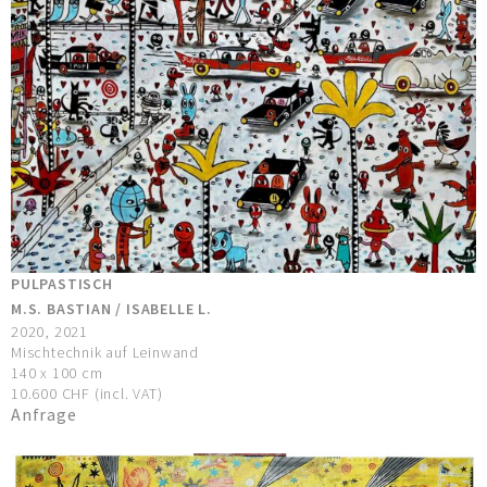
PULPASTISCH
M.S. BASTIAN / ISABELLE L.
2020, 2021
Mischtechnik auf Leinwand
140 x 100 cm
10.600 CHF (incl. VAT)
Anfrage