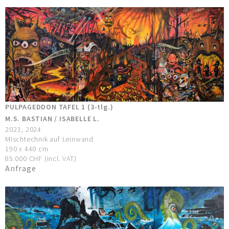
PULPAGEDDON TAFEL 1 (3-tlg.)
M.S. BASTIAN / ISABELLE L.
2023, 2024
Mischtechnik auf Leinwand
190 x 440 cm
85.000 CHF (incl. VAT)
Anfrage