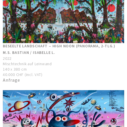
BESEELTE LANDSCHAFT – HIGH NOON (PANORAMA, 2-TLG.)
M.S. BASTIAN / ISABELLE L.
2022
Mischtechnik auf Leinwand
140 x 380 cm
40.000 CHF (incl. VAT)
Anfrage