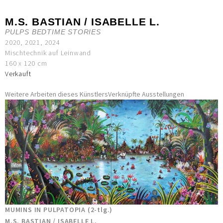
M.S. BASTIAN / ISABELLE L.
PULPS BEDTIME STORIES
2020, 2021, 2024
Mischtechnik auf Leinwand
160 x 120 cm
Verkauft
Weitere Arbeiten dieses Künstlers
Verknüpfte Ausstellungen
MUMINS IN PULPATOPIA (2-tlg.)
M.S. BASTIAN / ISABELLE L.