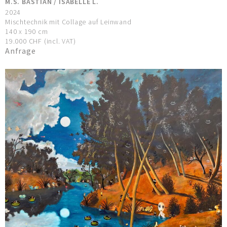
M.S. BASTIAN / ISABELLE L.
2024
Mischtechnik mit Collage auf Leinwand
140 x 190 cm
19.000 CHF (incl. VAT)
Anfrage