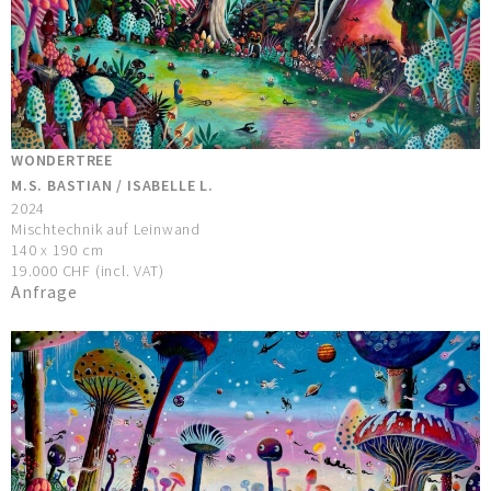
WONDERTREE
M.S. BASTIAN / ISABELLE L.
2024
Mischtechnik auf Leinwand
140 x 190 cm
19.000 CHF (incl. VAT)
Anfrage