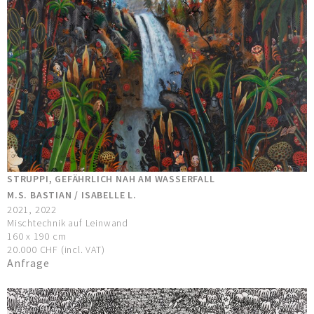
STRUPPI, GEFÄHRLICH NAH AM WASSERFALL
M.S. BASTIAN / ISABELLE L.
2021, 2022
Mischtechnik auf Leinwand
160 x 190 cm
20.000 CHF (incl. VAT)
Anfrage