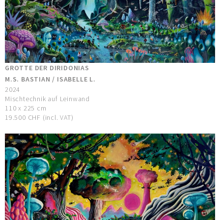
GROTTE DER DIRIDONIAS
M.S. BASTIAN / ISABELLE L.
2024
Mischtechnik auf Leinwand
110 x 225 cm
19.500 CHF (incl. VAT)