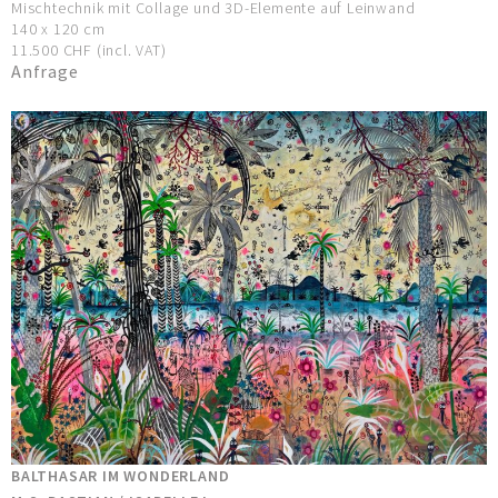
Mischtechnik mit Collage und 3D-Elemente auf Leinwand
140 x 120 cm
11.500 CHF (incl. VAT)
Anfrage
BALTHASAR IM WONDERLAND