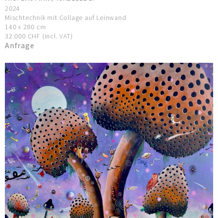
2024
Mischtechnik mit Collage auf Leinwand
140 x 280 cm
32.000 CHF (incl. VAT)
Anfrage