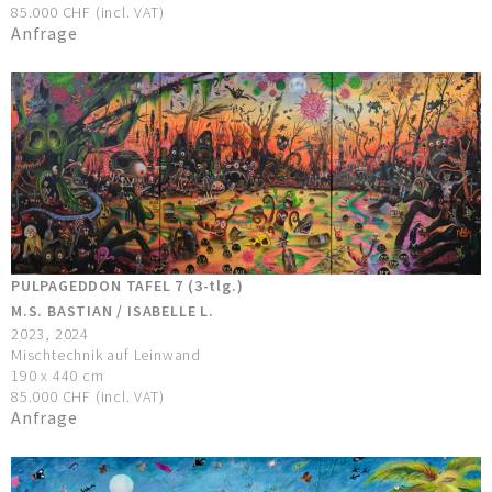
85.000 CHF (incl. VAT)
Anfrage
PULPAGEDDON TAFEL 7 (3-tlg.)
M.S. BASTIAN / ISABELLE L.
2023, 2024
Mischtechnik auf Leinwand
190 x 440 cm
85.000 CHF (incl. VAT)
Anfrage