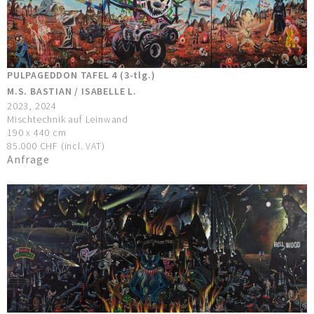
PULPAGEDDON TAFEL 4 (3-tlg.)
M.S. BASTIAN / ISABELLE L.
2023, 2024
Mischtechnik auf Leinwand
190 x 440 cm
85.000 CHF (incl. VAT)
Anfrage