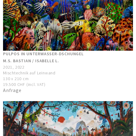
PULPOS IN UNTERWASSER-DSCHUNGEL
M.S. BASTIAN / ISABELLE L.
2021, 2022
Mischtechnik auf Leinwand
130 x 210 cm
19.500 CHF (incl. VAT)
Anfrage