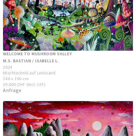
WELCOME TO MUSHROOM VALLEY
M.S. BASTIAN / ISABELLE L.
2024
Mischtechnik auf Leinwand
140 x 190 cm
19.000 CHF (incl. VAT)
Anfrage