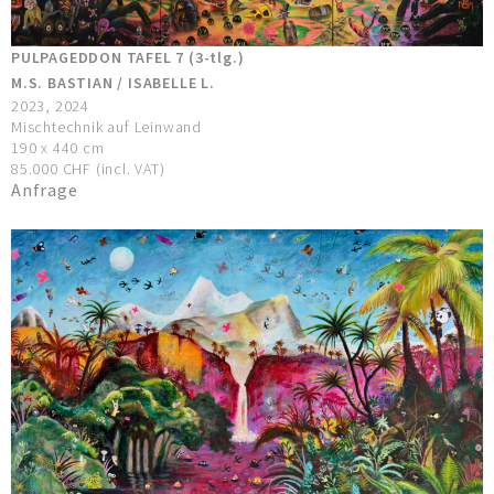
PULPAGEDDON TAFEL 7 (3-tlg.)
M.S. BASTIAN / ISABELLE L.
2023, 2024
Mischtechnik auf Leinwand
190 x 440 cm
85.000 CHF (incl. VAT)
Anfrage