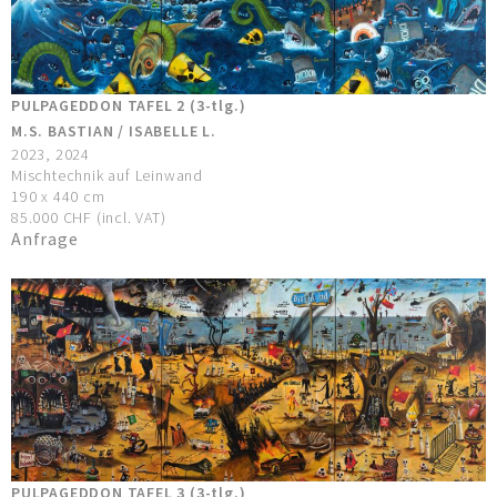
PULPAGEDDON TAFEL 2 (3-tlg.)
M.S. BASTIAN / ISABELLE L.
2023, 2024
Mischtechnik auf Leinwand
190 x 440 cm
85.000 CHF (incl. VAT)
Anfrage
PULPAGEDDON TAFEL 3 (3-tlg.)