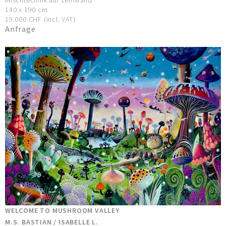
Mischtechnik auf Leinwand
140 x 190 cm
19.000 CHF (incl. VAT)
Anfrage
WELCOME TO MUSHROOM VALLEY
M.S. BASTIAN / ISABELLE L.