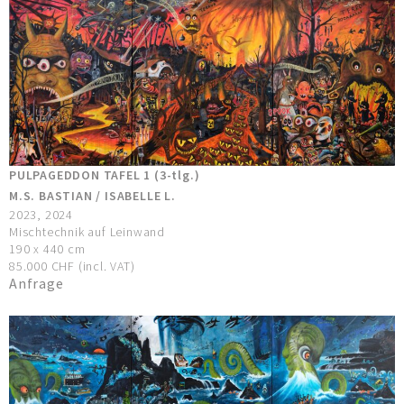
PULPAGEDDON TAFEL 1 (3-tlg.)
M.S. BASTIAN / ISABELLE L.
2023, 2024
Mischtechnik auf Leinwand
190 x 440 cm
85.000 CHF (incl. VAT)
Anfrage