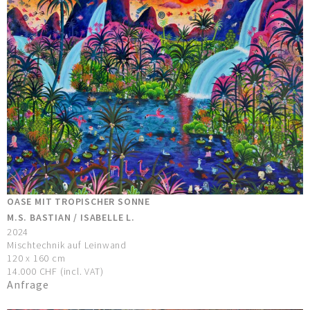
OASE MIT TROPISCHER SONNE
M.S. BASTIAN / ISABELLE L.
2024
Mischtechnik auf Leinwand
120 x 160 cm
14.000 CHF (incl. VAT)
Anfrage