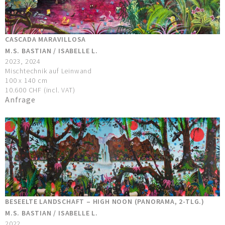
CASCADA MARAVILLOSA
M.S. BASTIAN / ISABELLE L.
2023, 2024
Mischtechnik auf Leinwand
100 x 140 cm
10.600 CHF (incl. VAT)
Anfrage
BESEELTE LANDSCHAFT – HIGH NOON (PANORAMA, 2-TLG.)
M.S. BASTIAN / ISABELLE L.
2022