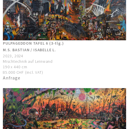
PULPAGEDDON TAFEL 6 (3-tlg.)
M.S. BASTIAN / ISABELLE L.
2023, 2024
Mischtechnik auf Leinwand
190 x 440 cm
85.000 CHF (incl. VAT)
Anfrage