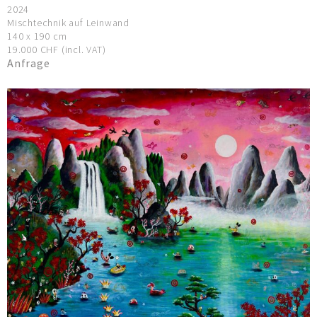
2024
Mischtechnik auf Leinwand
140 x 190 cm
19.000 CHF (incl. VAT)
Anfrage