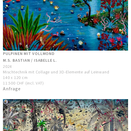
PULPINEN MIT VOLLMOND
M.S. BASTIAN / ISABELLE L.
2024
Mischtechnik mit Collage und 3D-Elemente auf Leinwand
140 x 120 cm
11.500 CHF (incl. VAT)
Anfrage