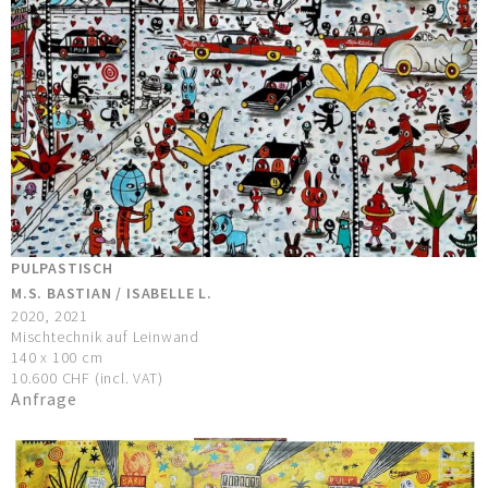
PULPASTISCH
M.S. BASTIAN / ISABELLE L.
2020, 2021
Mischtechnik auf Leinwand
140 x 100 cm
10.600 CHF (incl. VAT)
Anfrage