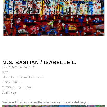
M.S. BASTIAN / ISABELLE L.
SUPERMEN SHOP!
2022
Mischtechnik auf Leinwand
100 x 120 cm
9.700 CHF (incl. VAT)
Anfrage
Weitere Arbeiten dieses Künstlers
Verknüpfte Ausstellungen