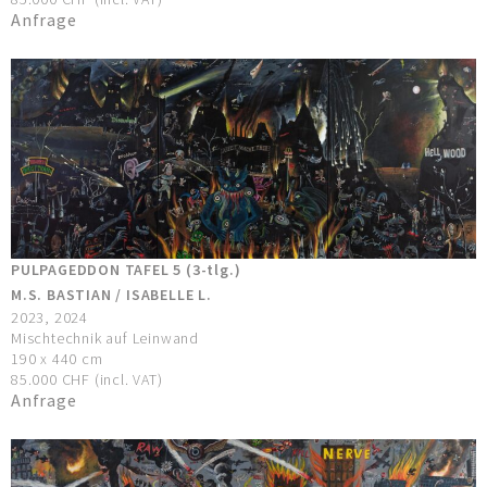
Anfrage
PULPAGEDDON TAFEL 5 (3-tlg.)
M.S. BASTIAN / ISABELLE L.
2023, 2024
Mischtechnik auf Leinwand
190 x 440 cm
85.000 CHF (incl. VAT)
Anfrage