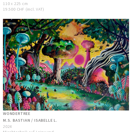
110 x 225 cm
19.500 CHF (incl. VAT)
WONDERTREE
M.S. BASTIAN / ISABELLE L.
2024