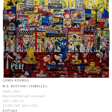
COMIX KOSMOS
M.S. BASTIAN / ISABELLE L.
2020, 2021
Mischtechnik auf Leinwand
140 x 190 cm
19.000 CHF (incl. VAT)
Anfrage