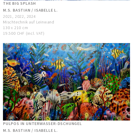
THE BIG SPLASH
M.S. BASTIAN / ISABELLE L.
2021, 2022, 2024
Mischtechnik auf Leinwand
130 x 210 cm
19.500 CHF (incl. VAT)
PULPOS IN UNTERWASSER-DSCHUNGEL
M.S. BASTIAN / ISABELLE L.